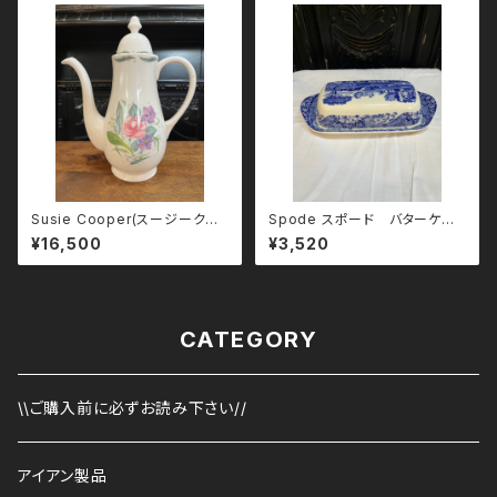
Susie Cooper(スージークー
Spode スポード バターケー
パー)「FRAGRANCE」ポット｜1
ス
¥16,500
¥3,520
960年代 ヴィンテージ
CATEGORY
\\ご購入前に必ずお読み下さい//
アイアン製品