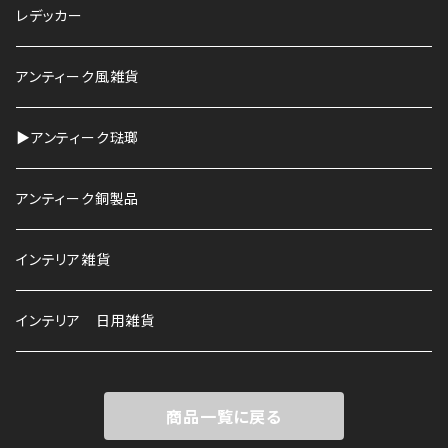
鉢
レデッカー
HAWS
アンティーク風雑貨
▶︎アンティーク琺瑯
アンティーク銅製品
インテリア雑貨
インテリア 日用雑貨
商品一覧に戻る