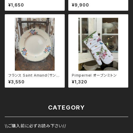
¥1,650
¥9,900
フランス Saint Amand（サンタ
Pimpernel オーブンミトン
マン）花柄プレート 23cm
¥3,550
¥1,320
CATEGORY
\\ご購入前に必ずお読み下さい//