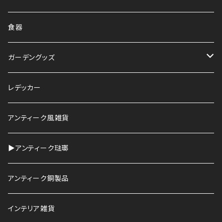
食器
ガーデングッズ
鉢
レデッカー
HAWS
アンティーク風雑貨
▶︎アンティーク琺瑯
アンティーク銅製品
インテリア雑貨