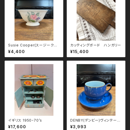
Susie Cooper(スージークー
カッティングボード ハンガリー
パー)『FRAGRANCE』シュガー
¥4,400
¥15,400
ボウル（小鉢）｜1960年代 ヴィ
ンテージ
イギリス 1950ｰ70’s
DENBY(デンビー)ヴィンテー
ジ カップ&ソーサー
¥17,600
¥3,993