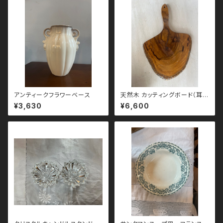
アンティークフラワーベース
天然木 カッティングボード（耳付
き）
¥3,630
¥6,600