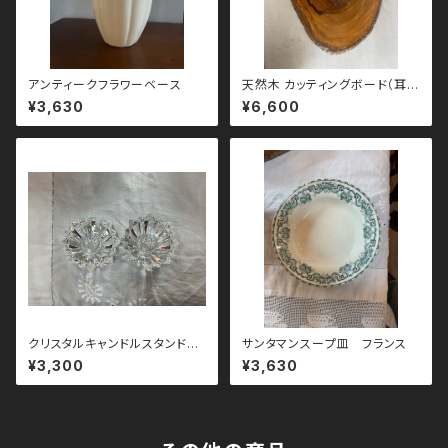
アンティークフラワーベース
天然木 カッティングボード（耳付
き）
¥3,630
¥6,600
クリスタルキャンドルスタンド
サンタマンスープ皿 フランス
ペア イギリス
¥3,300
¥3,630