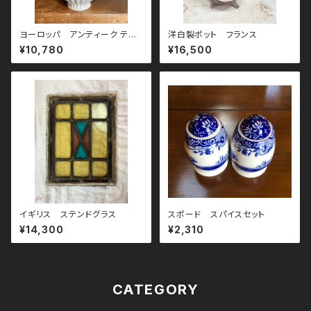
ヨーロッパ アンティーク ティ
洋白製ポット フランス
ーポット
¥10,780
¥16,500
イギリス ステンドグラス
スポード スパイスセット
¥14,300
¥2,310
CATEGORY