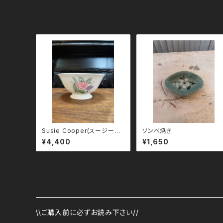
Susie Cooper(スージーク
ソンべ焼き
ーパー)『FRAGRANCE』シュ
¥4,400
¥1,650
ガーボウル（小鉢）｜1960年
代 ヴィンテージ
\\ご購入前に必ずお読み下さい//