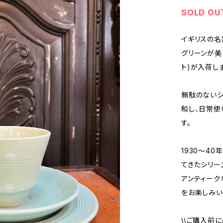
SOLD OU
イギリスの名窯
グリーンが美
ト)が入荷し
無駄のないシ
和し、日常使
す。
1930〜4
てきたシリー
アンティーク
をお楽しみい
\\ご購入前