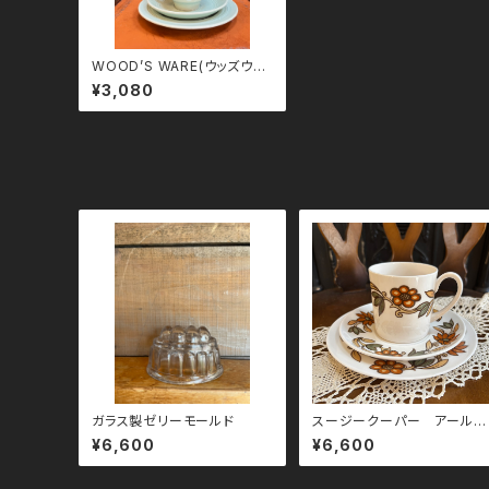
WOOD’S WARE(ウッズウェ
ア)/Berylシリーズ/トリオ(カ
¥3,080
ップ・ソーサー・プレート)
ガラス製ゼリーモールド
スージークーパー アールヌ
ーボー トリオ
¥6,600
¥6,600