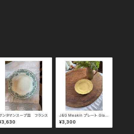
サンタマンスープ皿 フランス
J&G Meakin プレート Glam
our Sunflower
¥3,630
¥3,300