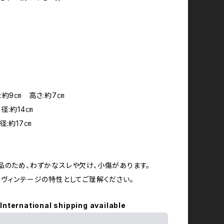
:約9㎝ 高さ:約7㎝
径:約14㎝
径:約17㎝
品のため、わずかなスレや欠け、小傷があります。
・ヴィンテージの特性としてご理解ください。
International shipping available