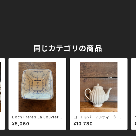
同じカテゴリの商品
Boch Freres La Louviere
ヨーロッパ アンティーク テ
スクエア深皿
ィーポット
¥5,060
¥10,780