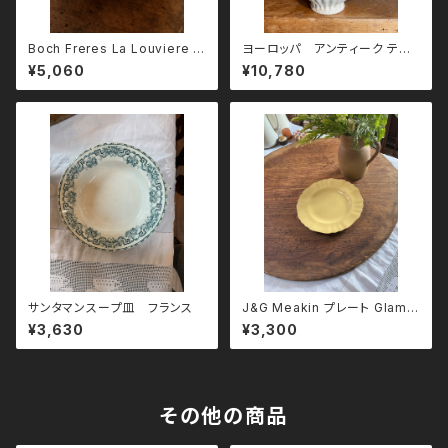
Boch Freres La Louviere ス
ヨーロッパ アンティーク ティ
クエア深皿
ーポット
¥5,060
¥10,780
サンタマンスープ皿 フランス
J&G Meakin プレート Glamo
ur Sunflower
¥3,630
¥3,300
その他の商品