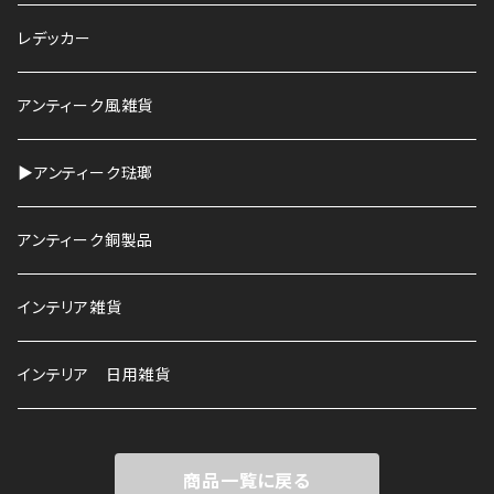
鉢
レデッカー
HAWS
アンティーク風雑貨
▶︎アンティーク琺瑯
アンティーク銅製品
インテリア雑貨
インテリア 日用雑貨
商品一覧に戻る