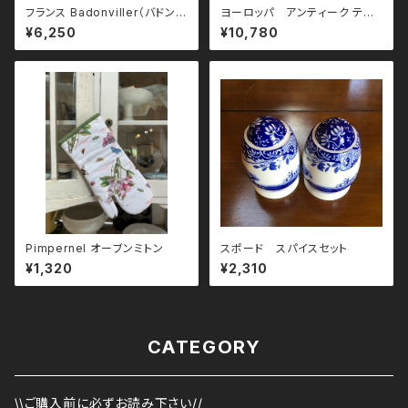
フランス Badonviller（バドンヴ
ヨーロッパ アンティーク ティ
ィレー）ROBINSON（ロビンソ
ーポット
¥6,250
¥10,780
ン）プレート 23cm
Pimpernel オーブンミトン
スポード スパイスセット
¥1,320
¥2,310
CATEGORY
\\ご購入前に必ずお読み下さい//