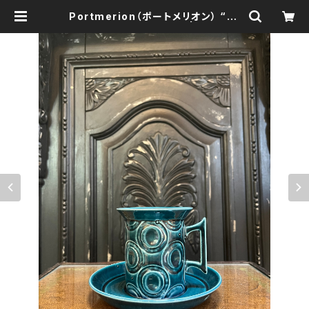
Portmerion（ポートメリオン） “Ju
piter” カップ＆ソーサー | 森の鍛冶
屋 Forest IW