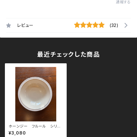
通報する
レビュー
(32)
最近チェックした商品
ホーンジー フルール シリア
ルボウル
¥3,080