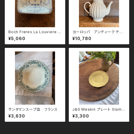
Boch Freres La Louviere ス
ヨーロッパ アンティーク ティ
クエア深皿
ーポット
¥5,060
¥10,780
サンタマンスープ皿 フランス
J&G Meakin プレート Glamo
ur Sunflower
¥3,630
¥3,300