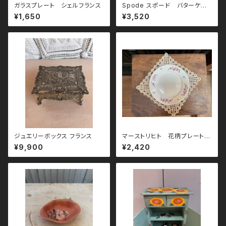
ガラスプレート シェルフランス
Spode スポード バターケー
ス
¥1,650
¥3,520
ジュエリーボックス フランス
マーストリヒト 花柄プレート
20cm
¥9,900
¥2,420