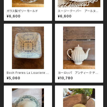
ガラス製ゼリーモールド
スージークーパー アールヌー
ボー トリオ
¥6,600
¥6,600
Boch Freres La Louviere ス
ヨーロッパ アンティーク ティ
クエア深皿
ーポット
¥5,060
¥10,780