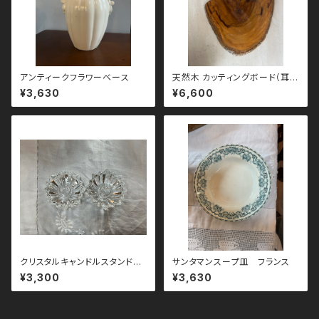
アンティークフラワーベース
天然木 カッティングボード（耳付
き）
¥3,630
¥6,600
クリスタルキャンドルスタンド
サンタマンスープ皿 フランス
ペア イギリス
¥3,300
¥3,630