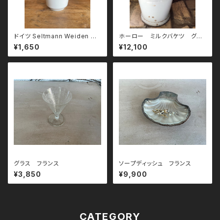
ドイツ Seltmann Weiden バ
ホーロー ミルクバケツ グレ
バリア シュガーポット
ー
¥1,650
¥12,100
グラス フランス
ソープディッシュ フランス
¥3,850
¥9,900
CATEGORY