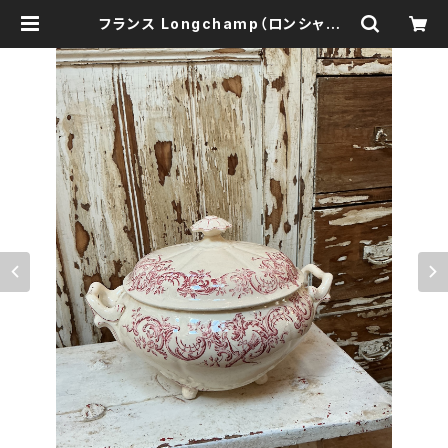
フランス Longchamp（ロンシャン）
HYGIENA スーピエール 蓋付き ヴィ
ンテージ 赤絵 | 森の鍛冶屋 Forest
IW