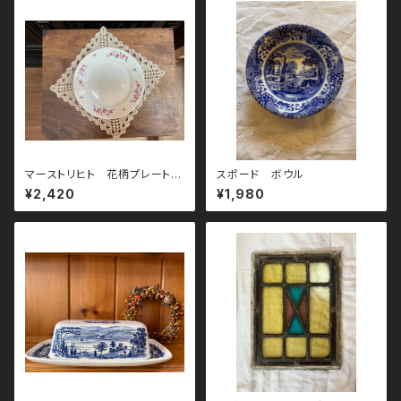
マーストリヒト 花柄プレート
スポード ボウル
20cm
¥2,420
¥1,980