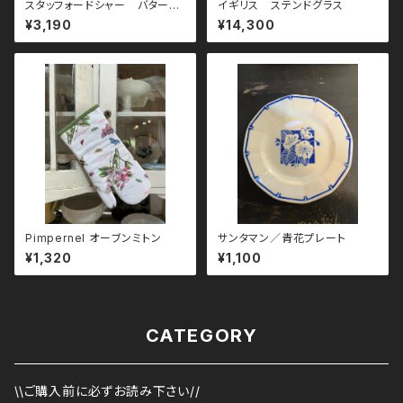
スタッフォードシャー バターケ
イギリス ステンドグラス
ース
¥3,190
¥14,300
Pimpernel オーブンミトン
サンタマン／青花プレート
¥1,320
¥1,100
CATEGORY
\\ご購入前に必ずお読み下さい//