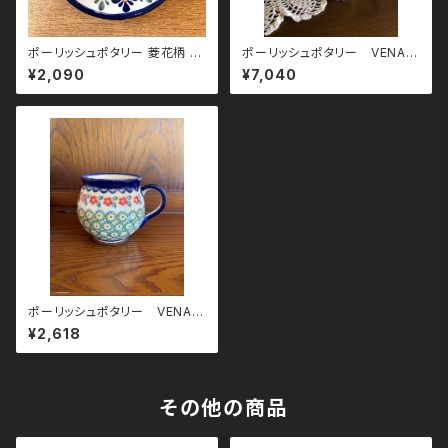
ポーリッシュポタリー 菱花柄 ミ
ポーリッシュポタリー VENA
ニプレート
社 ティーポット『菜の花畑×水
¥2,090
¥7,040
色の花』
ポーリッシュポタリー VENA
社 バブルマグ 赤い花
¥2,618
その他の商品