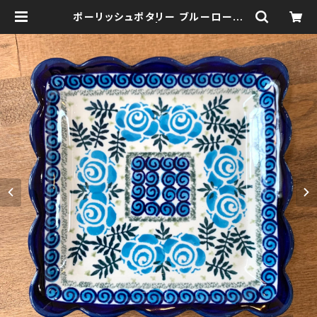
ポーリッシュポタリー ブルーローズ
スクエアプレート | 森の鍛冶屋 Fore
st IW