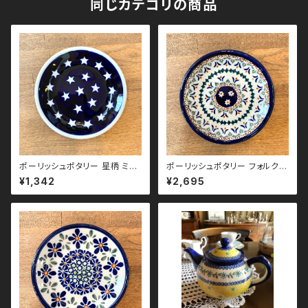
同じカテゴリの商品
ポーリッシュポタリー 星柄 ミニ
ポーリッシュポタリー フォルクロ
プレート
ア小花 ミニプレート
¥1,342
¥2,695