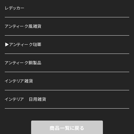
鉢
レデッカー
HAWS
アンティーク風雑貨
▶︎アンティーク琺瑯
アンティーク銅製品
インテリア雑貨
インテリア 日用雑貨
商品一覧に戻る