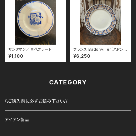
サンタマン／青花プレート
フランス Badonviller（バドンヴ
ィレー）ROBINSON（ロビンソ
¥1,100
¥6,250
ン）プレート 23cm
CATEGORY
\\ご購入前に必ずお読み下さい//
アイアン製品