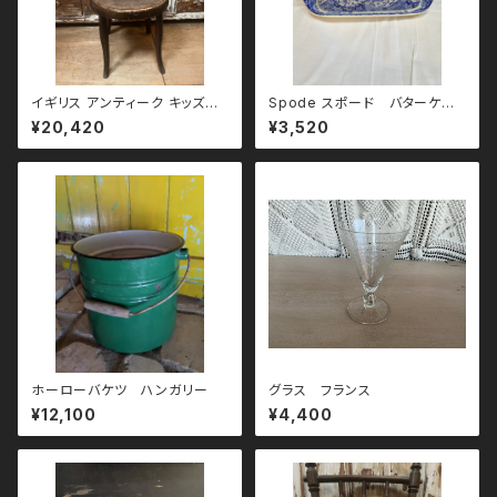
イギリス アンティーク キッズチ
Spode スポード バターケー
ェア
ス
¥20,420
¥3,520
ホーローバケツ ハンガリー
グラス フランス
¥12,100
¥4,400