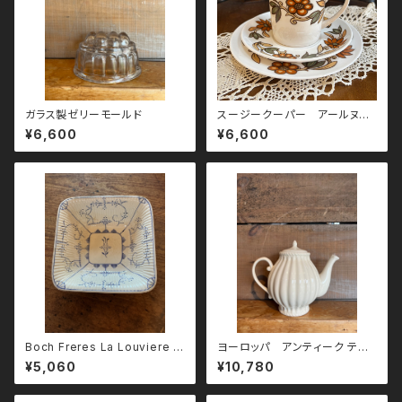
ガラス製ゼリーモールド
スージークーパー アールヌー
ボー トリオ
¥6,600
¥6,600
Boch Freres La Louviere ス
ヨーロッパ アンティーク ティ
クエア深皿
ーポット
¥5,060
¥10,780