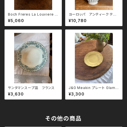
Boch Freres La Louviere ス
ヨーロッパ アンティーク ティ
クエア深皿
ーポット
¥5,060
¥10,780
サンタマンスープ皿 フランス
J&G Meakin プレート Glamo
ur Sunflower
¥3,630
¥3,300
その他の商品