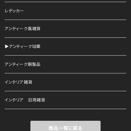
鉢
レデッカー
HAWS
アンティーク風雑貨
▶︎アンティーク琺瑯
アンティーク銅製品
インテリア雑貨
インテリア 日用雑貨
商品一覧に戻る