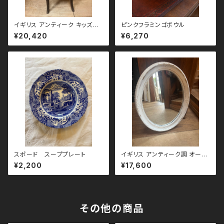
イギリス アンティーク キッズチ
ピンクフラミンゴボウル
ェア
¥20,420
¥6,270
スポード スーププレート
イギリス アンティーク調 オーバ
ルミラー（ホワイト）
¥2,200
¥17,600
その他の商品