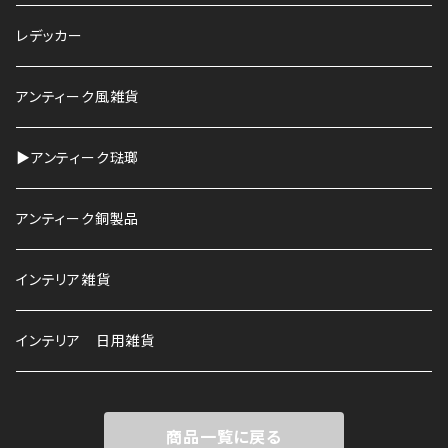
鉢
レデッカー
HAWS
アンティーク風雑貨
▶︎アンティーク琺瑯
アンティーク銅製品
インテリア雑貨
インテリア 日用雑貨
商品一覧に戻る