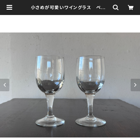
小さめが可愛いワイングラス ペア |
森の鍛冶屋 Forest IW