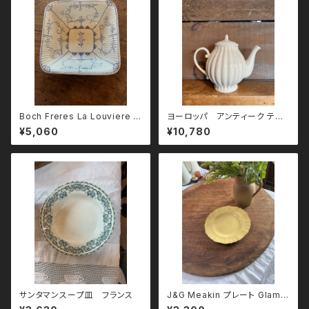
Boch Freres La Louviere ス
ヨーロッパ アンティーク ティ
クエア深皿
ーポット
¥5,060
¥10,780
サンタマンスープ皿 フランス
J&G Meakin プレート Glamo
ur Sunflower