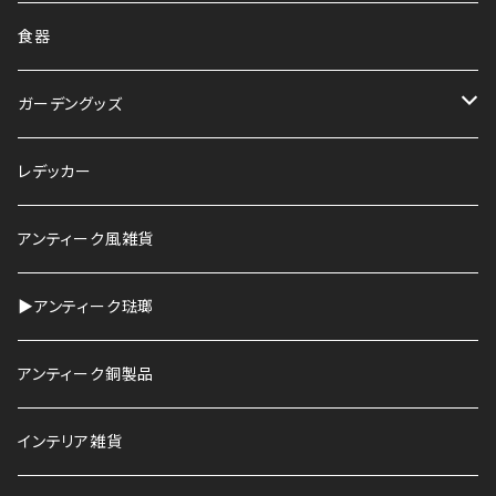
食器
ガーデングッズ
鉢
レデッカー
HAWS
アンティーク風雑貨
▶︎アンティーク琺瑯
アンティーク銅製品
インテリア雑貨