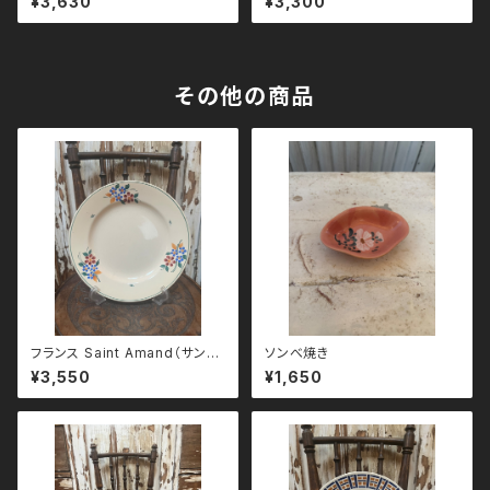
¥3,630
¥3,300
その他の商品
フランス Saint Amand（サンタ
ソンべ焼き
マン）花柄プレート 23cm
¥3,550
¥1,650