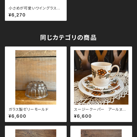
小さめが可愛いワイングラス
ペア
¥6,270
同じカテゴリの商品
ガラス製ゼリーモールド
スージークーパー アールヌー
ボー トリオ
¥6,600
¥6,600