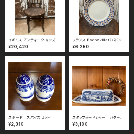
イギリス アンティーク キッズチ
フランス Badonviller（バドンヴ
ェア
ィレー）ROBINSON（ロビンソ
¥20,420
¥6,250
ン）プレート 23cm
スポード スパイスセット
スタッフォードシャー バターケ
ース
¥2,310
¥3,190