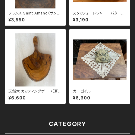
フランス Saint Amand（サンタ
スタッフォードシャー バターケ
マン）花柄プレート 23cm
ース
¥3,550
¥3,190
天然木 カッティングボード（耳付
ガーゴイル
き）
¥6,600
¥6,600
CATEGORY