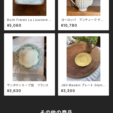
Boch Freres La Louviere ス
ヨーロッパ アンティーク ティ
クエア深皿
ーポット
¥5,060
¥10,780
サンタマンスープ皿 フランス
J&G Meakin プレート Glamo
ur Sunflower
¥3,630
¥3,300
その他の商品