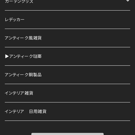
ガーデングッズ
鉢
レデッカー
HAWS
アンティーク風雑貨
▶︎アンティーク琺瑯
アンティーク銅製品
インテリア雑貨
インテリア 日用雑貨