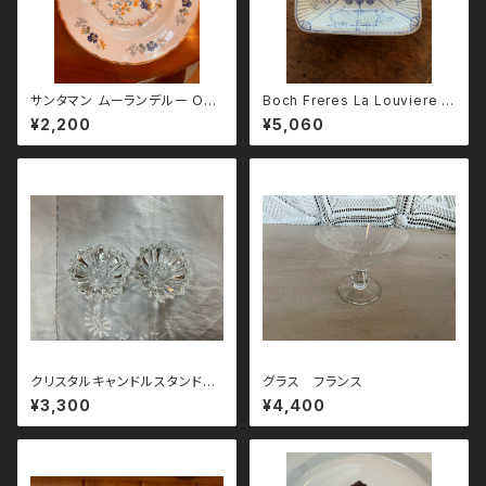
サンタマン ムーランデルー OR
Boch Freres La Louviere ス
CHIES 1960`s スープ皿
クエア深皿
¥2,200
¥5,060
クリスタルキャンドルスタンド
グラス フランス
ペア イギリス
¥3,300
¥4,400