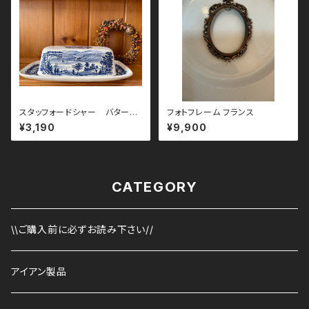
スタッフォードシャー バターケ
フォトフレーム フランス
ース
¥3,190
¥9,900
CATEGORY
\\ご購入前に必ずお読み下さい//
アイアン製品